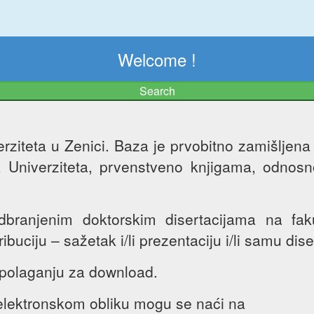
Welcome !
Search
ziteta u Zenici. Baza je prvobitno zamišljena k
ma Univerziteta, prvenstveno knjigama, odnos
ranjenim doktorskim disertacijama na fakul
ibuciju – sažetak i/li prezentaciju i/li samu dise
aspolaganju za download.
u elektronskom obliku mogu se naći na