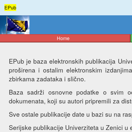
EPub
Home
EPub je baza elektronskih publikacija Univer
proširena i ostalim elektronskim izdanji
zbirkama zadataka i slično.
Baza sadrži osnovne podatke o svim odb
dokumenata, koji su autori pripremili za distr
Sve ostale publikacije date u bazi su na r
Serijske publikacije Univerziteta u Zenici 