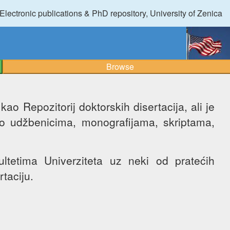
Electronic publications & PhD repository, University of Zenica
Browse
ao Repozitorij doktorskih disertacija, ali je
no udžbenicima, monografijama, skriptama,
tetima Univerziteta uz neki od pratećih
rtaciju.